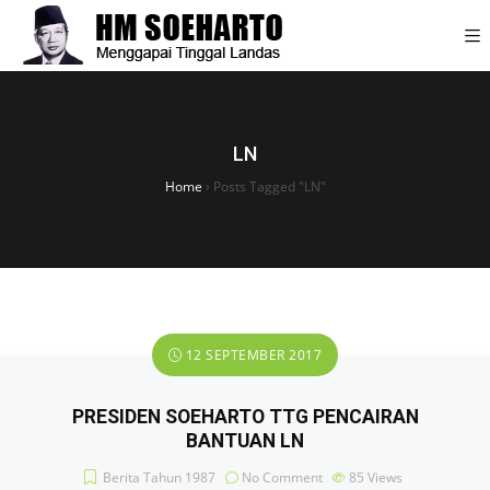
LN
Home
›
Posts Tagged "LN"
12 SEPTEMBER 2017
PRESIDEN SOEHARTO TTG PENCAIRAN
BANTUAN LN
Berita Tahun 1987
No Comment
85
Views