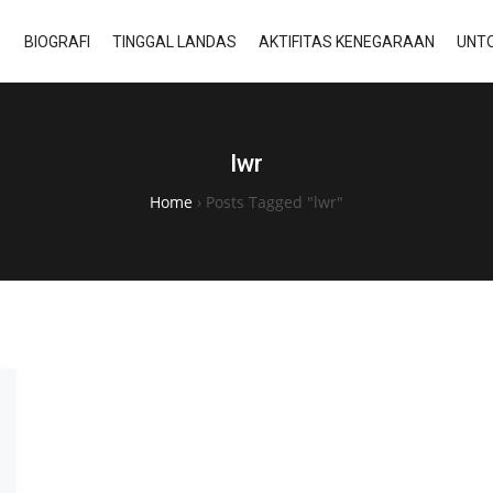
BIOGRAFI
TINGGAL LANDAS
AKTIFITAS KENEGARAAN
UNTO
lwr
Home
›
Posts Tagged "lwr"