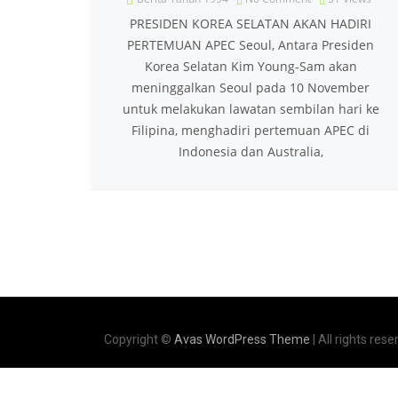
PRESIDEN KOREA SELATAN AKAN HADIRI
PERTEMUAN APEC Seoul, Antara Presiden
Korea Selatan Kim Young-Sam akan
meninggalkan Seoul pada 10 November
untuk melakukan lawatan sembilan hari ke
Filipina, menghadiri pertemuan APEC di
Indonesia dan Australia,
Copyright ©
Avas WordPress Theme
| All rights rese