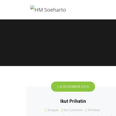
8 DESEMBER 2016
Ikut Prihatin
Simpati
No Comment
54
Views