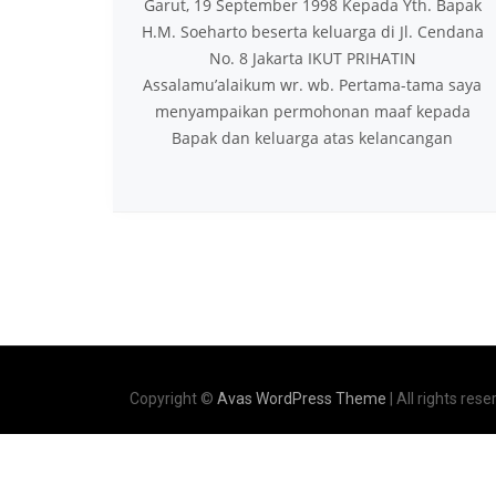
Garut, 19 September 1998 Kepada Yth. Bapak
H.M. Soeharto beserta keluarga di Jl. Cendana
No. 8 Jakarta IKUT PRIHATIN
Assalamu’alaikum wr. wb. Pertama-tama saya
menyampaikan permohonan maaf kepada
Bapak dan keluarga atas kelancangan
Copyright ©
Avas WordPress Theme
| All rights rese