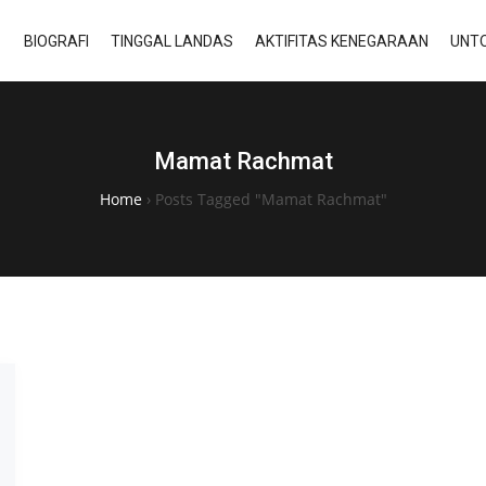
BIOGRAFI
TINGGAL LANDAS
AKTIFITAS KENEGARAAN
UNTO
Mamat Rachmat
Home
›
Posts Tagged "Mamat Rachmat"