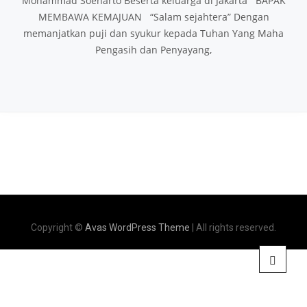
Mohammad Soeharto Beserta keluarga di Jakarta BAPAK
MEMBAWA KEMAJUAN “Salam sejahtera” Dengan
memanjatkan puji dan syukur kepada Tuhan Yang Maha
Pengasih dan Penyayang,
Copyright ©
Avas WordPress Theme
| All rights reserved.