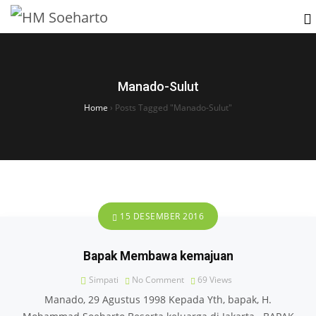
Manado-Sulut
Home
›
Posts Tagged "Manado-Sulut"
15 DESEMBER 2016
Bapak Membawa kemajuan
Simpati
No Comment
69
Views
Manado, 29 Agustus 1998 Kepada Yth, bapak, H.