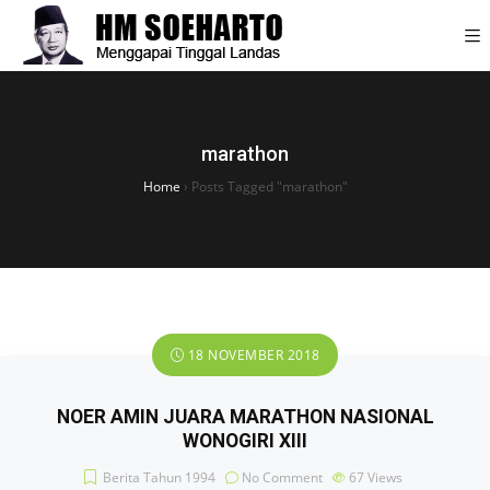
marathon
Home
›
Posts Tagged "marathon"
18 NOVEMBER 2018
NOER AMIN JUARA MARATHON NASIONAL
WONOGIRI XIII
Berita Tahun 1994
No Comment
67
Views