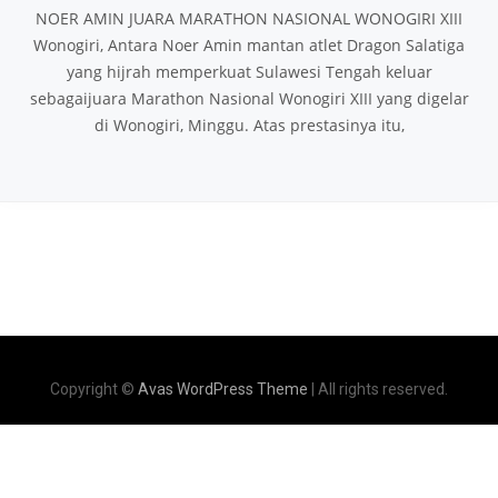
NOER AMIN JUARA MARATHON NASIONAL WONOGIRI XIII
Wonogiri, Antara Noer Amin mantan atlet Dragon Salatiga
yang hijrah memperkuat Sulawesi Tengah keluar
sebagaijuara Marathon Nasional Wonogiri XIII yang digelar
di Wonogiri, Minggu. Atas prestasinya itu,
Copyright ©
Avas WordPress Theme
| All rights reserved.