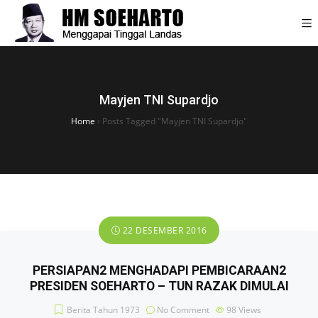
Mayjen TNI Supardjo
Home
›
Posts Tagged "Mayjen TNI Supardjo"
22 DESEMBER 2016
PERSIAPAN2 MENGHADAPI PEMBICARAAN2
PRESIDEN SOEHARTO – TUN RAZAK DIMULAI
Berita Tahun 1973
No Comment
98
Views