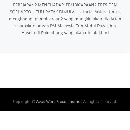
PERSIAPAN2 MENGHADAPI PEMBICARAAN2 PRESIDEN
SOEHARTO – TUN RAZAK DIMULAI Jakarta, Antara Untuk
menghadapi pembicaraan2 yang mungkin akan diadakan
selamakunjungan PM Malaysia Tun Abdul Razak bin
Husein di Palembang yang akan dimulai hari
Copyright ©
Avas WordPress Theme
| All rights reserved.