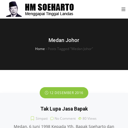
Medan Johor
Home
›
Posts Tagged "Medan Johor"
12 DESEMBER 2016
Tak Lupa Jasa Bapak
Simpati
No Comment
80
Views
Medan, 6 Juni 1998 Kepada Yth. Bapak Soeharto dan