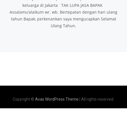
keluarga di Jakarta TAK LUPA JASA BAPAK
Assalamu’alaikum wr. wb. Bertepatan dengan hari ulang
tahun Bapak, perkenankan saya mengucapkan Selamat
Ulang Tahun.
Copyright ©
Avas WordPress Theme
| All rights reserved.