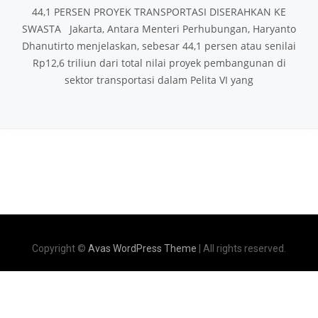
44,1 PERSEN PROYEK TRANSPORTASI DISERAHKAN KE
SWASTA Jakarta, Antara Menteri Perhubungan, Haryanto
Dhanutirto menjelaskan, sebesar 44,1 persen atau senilai
Rp12,6 triliun dari total nilai proyek pembangunan di
sektor transportasi dalam Pelita VI yang
Copyright ©
Avas WordPress Theme
| All rights reserved.