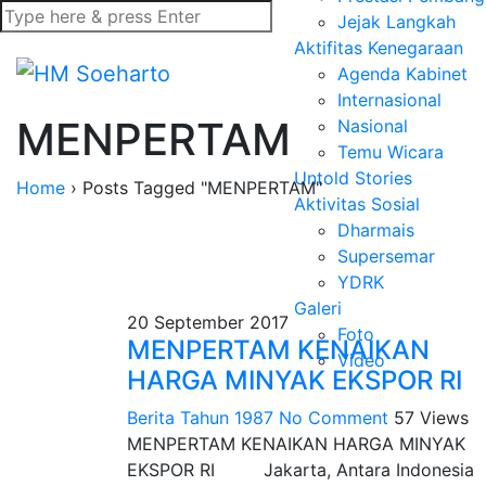
Jejak Langkah
Aktifitas Kenegaraan
Agenda Kabinet
Internasional
MENPERTAM
Nasional
Temu Wicara
Untold Stories
Home
›
Posts Tagged "MENPERTAM"
Aktivitas Sosial
Dharmais
Supersemar
YDRK
Galeri
20 September 2017
Foto
MENPERTAM KENAIKAN
Video
HARGA MINYAK EKSPOR RI
Berita Tahun 1987
No Comment
57
Views
MENPERTAM KENAIKAN HARGA MINYAK
EKSPOR RI Jakarta, Antara Indonesia