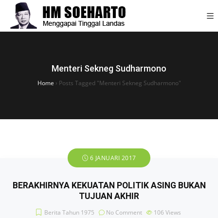
Menteri Sekneg Sudharmono
Home
›
Posts Tagged "Menteri Sekneg Sudharmono"
6 JANUARI 2017
BERAKHIRNYA KEKUATAN POLITIK ASING BUKAN
TUJUAN AKHIR
Berita Tahun 1975
No Comment
106
Views