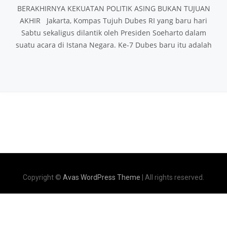
BERAKHIRNYA KEKUATAN POLITIK ASING BUKAN TUJUAN
AKHIR Jakarta, Kompas Tujuh Dubes RI yang baru hari
Sabtu sekaligus dilantik oleh Presiden Soeharto dalam
suatu acara di Istana Negara. Ke-7 Dubes baru itu adalah
Copyright ©
Avas WordPress Theme
| All rights reserved.