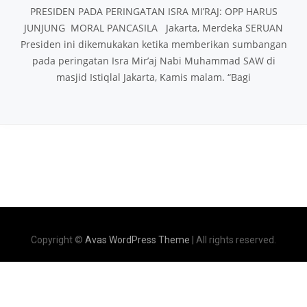
PRESIDEN PADA PERINGATAN ISRA MI’RAJ: OPP HARUS
JUNJUNG MORAL PANCASILA Jakarta, Merdeka SERUAN
Presiden ini dikemukakan ketika memberikan sumbangan
pada peringatan Isra Mir’aj Nabi Muhammad SAW di
masjid Istiqlal Jakarta, Kamis malam. “Bagi
Copyright ©
Avas WordPress Theme
| All rights reserved.