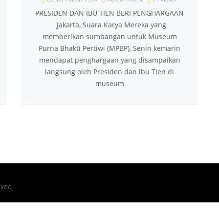
PRESIDEN DAN IBU TIEN BERI PENGHARGAAN
Jakarta, Suara Karya Mereka yang
memberikan sumbangan untuk Museum
Purna Bhakti Pertiwi (MPBP), Senin kemarin
mendapat penghargaan yang disampaikan
langsung oleh Presiden dan lbu Tien di
museum
rved.