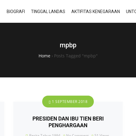
BIOGRAFI
TINGGAL LANDAS
AKTIFITAS KENEGARAAN
UNTO
mpbp
Home
›
Posts Tagged "mpbp"
1 SEPTEMBER 2018
PRESIDEN DAN IBU TIEN BERI
PENGHARGAAN
Berita Tahun 1994
No Comment
51
Views