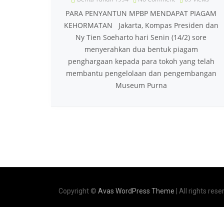
PARA PENYANTUN MPBP MENDAPAT PIAGAM
KEHORMATAN Jakarta, Kompas Presiden dan
Ny Tien Soeharto hari Senin (14/2) sore
menyerahkan dua bentuk piagam
penghargaan kepada para tokoh yang telah
membantu pengelolaan dan pengembangan
Museum Purna
Copyright ©
Avas WordPress Theme
| All rights rese