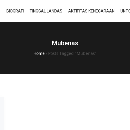
BIOGRAFI
TINGGAL LANDAS
AKTIFITAS KENEGARAAN
UNTO
Mubenas
Home
›
Posts Tagged "Mubenas"