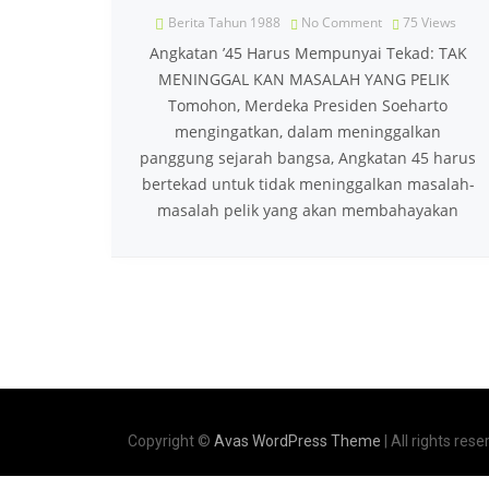
Berita Tahun 1988
No Comment
75
Views
Angkatan ’45 Harus Mempunyai Tekad: TAK
MENINGGAL KAN MASALAH YANG PELIK
Tomohon, Merdeka Presiden Soeharto
mengingatkan, dalam meninggalkan
panggung sejarah bangsa, Angkatan 45 harus
bertekad untuk tidak meninggalkan masalah-
masalah pelik yang akan membahayakan
Copyright ©
Avas WordPress Theme
| All rights rese