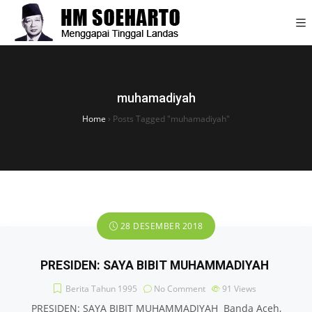
muhamadiyah
Home
›
Posts Tagged "muhamadiyah"
28 DESEMBER 2018
PRESIDEN: SAYA BIBIT MUHAMMADIYAH
Berita Tahun 1995
No Comment
91
Views
PRESIDEN: SAYA BIBIT MUHAMMADIYAH Banda Aceh,