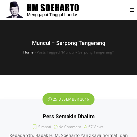
Muncul – Serpong Tangerang
Home
›
Posts Tagged "Muncul – Serpong Tangerang"
25 DESEMBER 2016
Pers Semakin Dhalim
Simpati
No Comment
67
Views
Kepada Yth. Bapak H. M. Soeharto Yang saya hormati dan