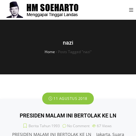
nazi
Home
›
Posts Tagged "nazi"
11 AGUSTUS 2018
PRESIDEN MALAM INI BERTOLAK KE LN
Berita Tahun 1993
No Comment
67
Views
PRESIDEN MALAM INI BERTOLAK KE LN Jakarta, Suara