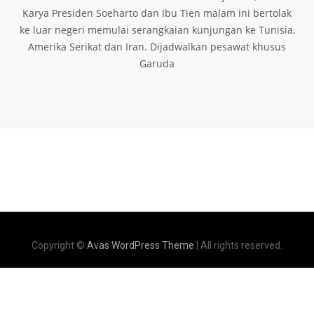
Karya Presiden Soeharto dan Ibu Tien malam ini bertolak
ke luar negeri memulai serangkaian kunjungan ke Tunisia,
Amerika Serikat dan Iran. Dijadwalkan pesawat khusus
Garuda
Copyright ©
Avas WordPress Theme
| All rights reserved.