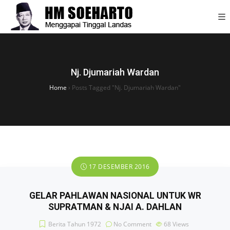
Nj. Djumariah Wardan
Home
›
Posts Tagged "Nj. Djumariah Wardan"
17 DESEMBER 2016
GELAR PAHLAWAN NASIONAL UNTUK WR
SUPRATMAN & NJAI A. DAHLAN
Berita Tahun 1972
No Comment
68
Views