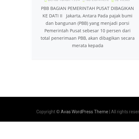
PBB BAGIAN PEMERINTAH PUSAT DIBAGIKAN
KE DATI II Jakarta, Antara Pada pajak bumi
dan bangunan (PBB) yang menjadi porsi
Pemerintah Pusat sebesar 10 persen dari
total penerimaan PBB, akan dibagikan secara
merata kepada
Copyright ©
Avas WordPress Theme
| All rights rese