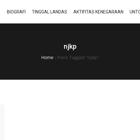
BIOGRAFI
TINGGAL LANDAS
AKTIFITAS KENEGARAAN
UNTO
njkp
Home
›
Posts Tagged "njkp"