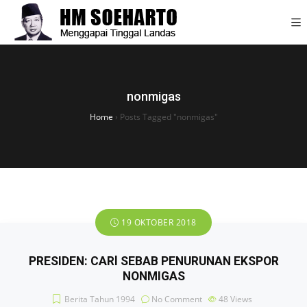
nonmigas
Home
›
Posts Tagged "nonmigas"
19 OKTOBER 2018
PRESIDEN: CARl SEBAB PENURUNAN EKSPOR
NONMIGAS
Berita Tahun 1994
No Comment
48
Views