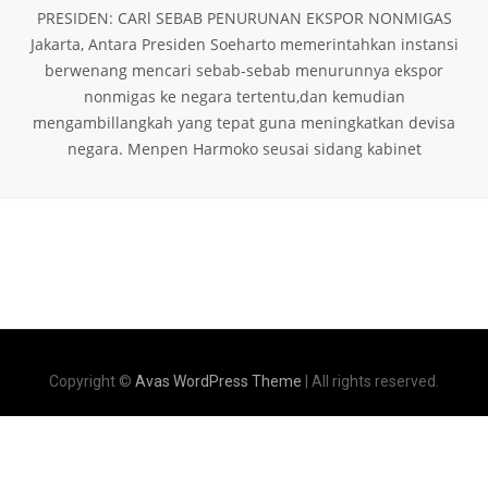
PRESIDEN: CARl SEBAB PENURUNAN EKSPOR NONMIGAS
Jakarta, Antara Presiden Soeharto memerintahkan instansi
berwenang mencari sebab-sebab menurunnya ekspor
nonmigas ke negara tertentu,dan kemudian
mengambillangkah yang tepat guna meningkatkan devisa
negara. Menpen Harmoko seusai sidang kabinet
Copyright ©
Avas WordPress Theme
| All rights reserved.