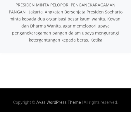
PRESIDEN MINTA PELOPORI PENGANEKARAGAMAN
PANGAN Jakarta, Angkatan Bersenjata Presiden Soeharto
minta kepada dua organisasi besar kaum wanita. Kowani
dan Dharma Wanita, agar memelopori upaya
penganekaragaman pangan dalam upaya mengurangi
ketergantungan kepada beras. Ketika
Copyright ©
Avas WordPress Theme
| All rights reserved.