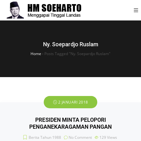
Ny. Soepardjo Ruslam
Home
›
Posts Tagged "Ny. Soepardjo Ruslam"
2 JANUARI 2018
PRESIDEN MINTA PELOPORI
PENGANEKARAGAMAN PANGAN
Berita Tahun 1988
No Comment
129
Views