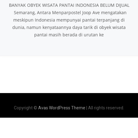
BANYAK OBYEK WISATA PANTAI INDONESIA BELUM DIJUAL
Semarang, Antara Menparpostel Joop Ave mengatakan
meskipun Indonesia mempunyai pantai terpanjang di
dunia, namun kenyataannya daya tarik di obyek wisata
pantai masih berada di urutan ke
Copyright ©
Avas WordPress Theme
| All rights reserved.