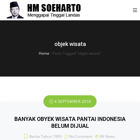
objek wisata
Home
›
Posts Tagged "objek wisata"
4 SEPTEMBER 2018
BANYAK OBYEK WISATA PANTAI INDONESIA
BELUM DIJUAL
Berita Tahun 1993
No Comment
89
Views