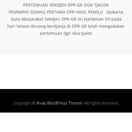
PERTEMUAN SEKDJEN DPR-GR DGN TJALON
PEMIMPIN SIDANG PERTAMA DPR HASIL PEMILU Djakarta,
Duta Masjarakat Sekdjen DPR-GR Sri Hardiman SH pada
hari Selasa diruang kerdjanja di DPR­ GR telah mengadakan
pertemuan dgn dua tjalon
Copyright ©
Avas WordPress Theme
| All rights reserved.