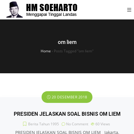
om liem
Home
›
Posts Tagged "om liem"
20 DESEMBER 2018
PRESIDEN JELASKAN SOAL BISNIS OM LIEM
Berita Tahun 1995
No Comment
60
Views
PRESIDEN JELASKAN SOAL BISNIS OM LIEM Jakarta,