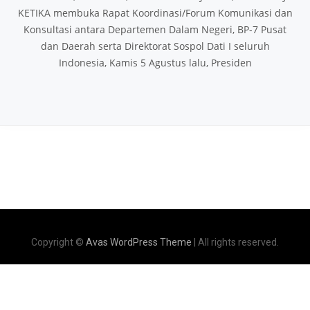
KETIKA membuka Rapat Koordinasi/Forum Komunikasi dan
Konsultasi antara Departemen Dalam Negeri, BP-7 Pusat
dan Daerah serta Direktorat Sospol Dati I seluruh
Indonesia, Kamis 5 Agustus lalu, Presiden
Copyright ©
Avas WordPress Theme
| All rights reserved.