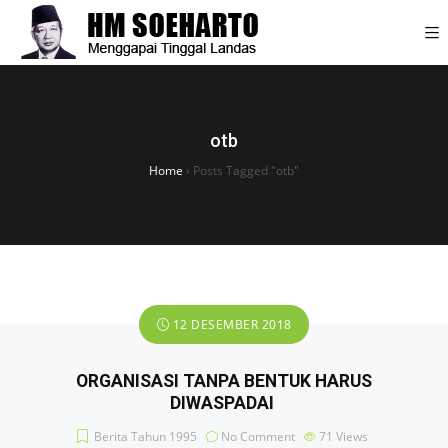
otb
Home
›
Posts Tagged "otb"
12 DESEMBER 2018
ORGANISASI TANPA BENTUK HARUS
DIWASPADAI
Berita Tahun 1995
No Comment
71
Views