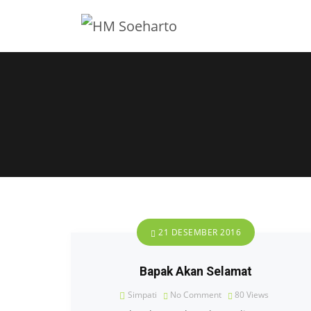
21 DESEMBER 2016
Bapak Akan Selamat
Simpati
No Comment
80
Views