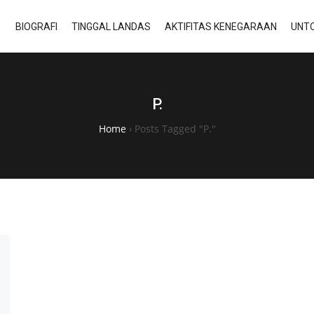
BIOGRAFI
TINGGAL LANDAS
AKTIFITAS KENEGARAAN
UNTO
P.
Home
›
Posts Tagged "P."