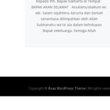
Kepada Yth. Bapak Soeharto di Tempat
BAPAK AKAN SELAMAT Assalamu’alaikum wr.
wb. Salam sejahtera, karunia dan berkah
senantiasa dilimpahkan oleh Allah
Subhanahu wa ta’ ala dalam kehidupan
Bapak sekeluarga. Semoga Allah
Copyright ©
Avas WordPress Theme
| All rights rese