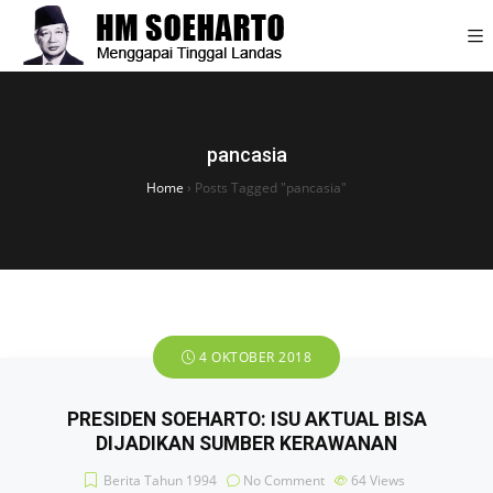
pancasia
Home
›
Posts Tagged "pancasia"
4 OKTOBER 2018
PRESIDEN SOEHARTO: ISU AKTUAL BISA
DIJADIKAN SUMBER KERAWANAN
Berita Tahun 1994
No Comment
64
Views