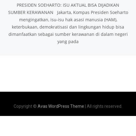
PRESIDEN SOEHARTO: ISU AKTUAL BISA DIJADIKAN
SUMBER KERAWANAN Jakarta, Kompas Presiden Soeharto
mengingatkan, isu-isu hak asasi manusia (HAM),
keterbukaan, demokratisasi dan lingkungan hidup bisa
dimanfaatkan sebagai sumber kerawanan di dalam negeri
yang pada
Copyright ©
Avas WordPress Theme
| All rights reserved.