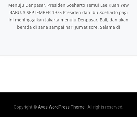
Menuju Denpasar, Presiden Soeharto Temui Lee Kuan Yew
RABU, 3 SEPTEMBER 1975 Presiden dan Ibu Soeharto pagi
ini meninggalkan Jakarta menuju Denpasar, Bali, dan akan
berada di sana sampai hari Jum’at sore. Selama di
Copyright ©
Avas WordPress Theme
| All rights reserved.