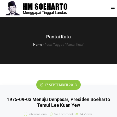
Pantai Kuta
Home
›
Posts Tagged "Pantai Kuta"
17 SEPTEMBER 2013
1975-09-03 Menuju Denpasar, Presiden Soeharto
Temui Lee Kuan Yew
Internasional
No Comment
74
Views