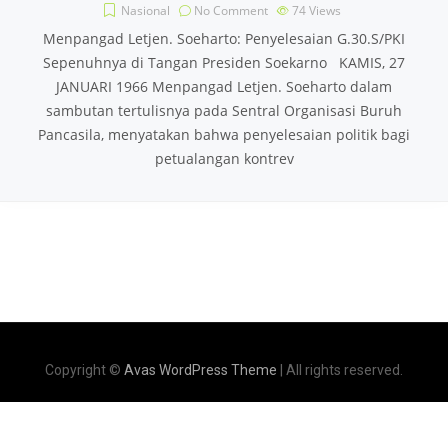
Nasional
No Comment
74
Views
Menpangad Letjen. Soeharto: Penyelesaian G.30.S/PKI
Sepenuhnya di Tangan Presiden Soekarno KAMIS, 27
JANUARI 1966 Menpangad Letjen. Soeharto dalam
sambutan tertulisnya pada Sentral Organisasi Buruh
Pancasila, menyatakan bahwa penyelesaian politik bagi
petualangan kontrev
Copyright ©
Avas WordPress Theme
| All rights reserved.