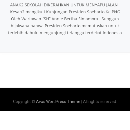
ANAK2 SEKOLAH DIKERAHKAN UNTUK MENYAPU JALAN
Kesan2 mengikuti Kunjungan Presiden Soeharto Ke PNG
Oleh Wartawan “SH” Annie Bertha Simamora Sungguh
bijaksana bahwa Presiden Soeharto memutuskan untuk
terlebih dahulu mengunjungi tetangga terdekat Indonesia
Copyright ©
Avas WordPress Theme
| All rights reserved.