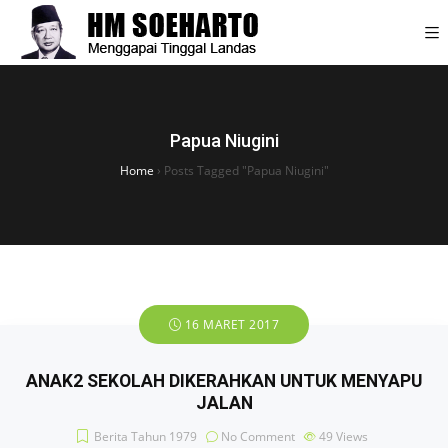
Papua Niugini
Home
›
Posts Tagged "Papua Niugini"
16 MARET 2017
ANAK2 SEKOLAH DIKERAHKAN UNTUK MENYAPU
JALAN
Berita Tahun 1979
No Comment
49
Views