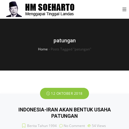
patungan
Home
›
Posts Tagged "patungan"
12 OKTOBER 2018
INDONESIA-IRAN AKAN BENTUK USAHA
PATUNGAN
Berita Tahun 1994
No Comment
54
Views