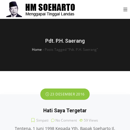
Pdt. P.H. Saerang
Home
›
Posts Tagged "Pdt. P.H. Saerang"
23 DESEMBER 2016
Hati Saya Tergetar
Simpati
No Comment
59
Views
Tentena, 1 Juni 1998 Kepada Yth. Bapak Soeharto Jl.