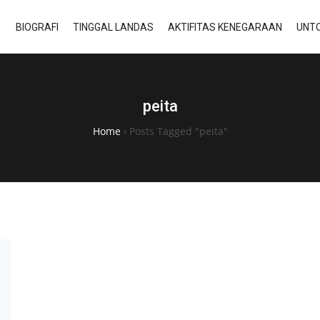
BIOGRAFI
TINGGAL LANDAS
AKTIFITAS KENEGARAAN
UNTO
peita
Home
›
Posts Tagged "peita"