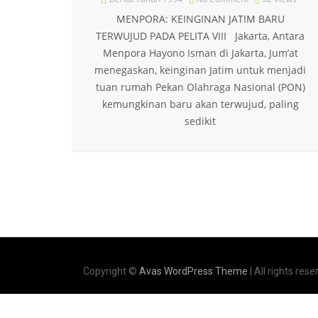
MENPORA: KEINGINAN JATIM BARU
TERWUJUD PADA PELITA VIII Jakarta, Antara
Menpora Hayono Isman di Jakarta, Jum’at
menegaskan, keinginan Jatim untuk menjadi
tuan rumah Pekan Olahraga Nasional (PON)
kemungkinan baru akan terwujud, paling
sedikit
Copyright ©
Avas WordPress Theme
| All rights rese