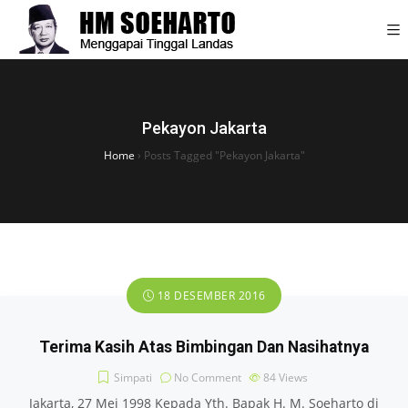
Pekayon Jakarta
Home
›
Posts Tagged "Pekayon Jakarta"
18 DESEMBER 2016
Terima Kasih Atas Bimbingan Dan Nasihatnya
Simpati
No Comment
84
Views
Jakarta, 27 Mei 1998 Kepada Yth. Bapak H. M. Soeharto di