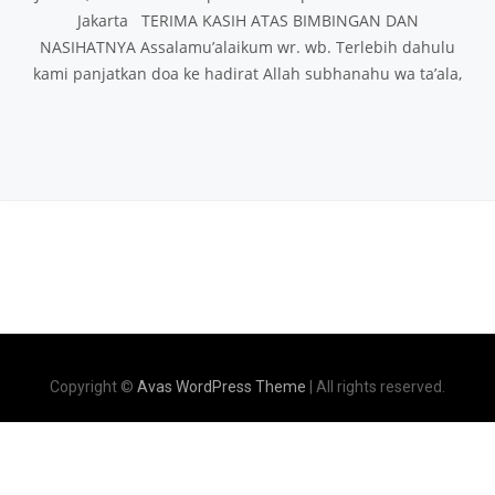
Jakarta TERIMA KASIH ATAS BIMBINGAN DAN
NASIHATNYA Assalamu’alaikum wr. wb. Terlebih dahulu
kami panjatkan doa ke hadirat Allah subhanahu wa ta’ala,
Copyright ©
Avas WordPress Theme
| All rights reserved.