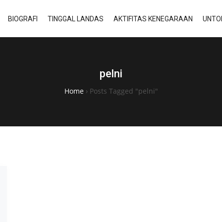
BIOGRAFI
TINGGAL LANDAS
AKTIFITAS KENEGARAAN
UNTO
pelni
Home
›
Posts Tagged "pelni"