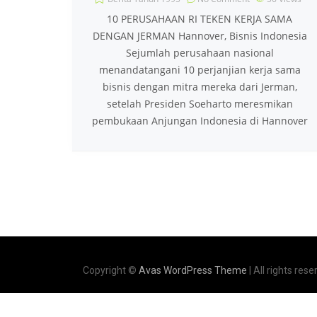
10 PERUSAHAAN RI TEKEN KERJA SAMA
DENGAN JERMAN Hannover, Bisnis Indonesia
Sejumlah perusahaan nasional
menandatangani 10 perjanjian kerja sama
bisnis dengan mitra mereka dari Jerman,
setelah Presiden Soeharto meresmikan
pembukaan Anjungan Indonesia di Hannover
Copyright ©
Avas WordPress Theme
| All rights rese