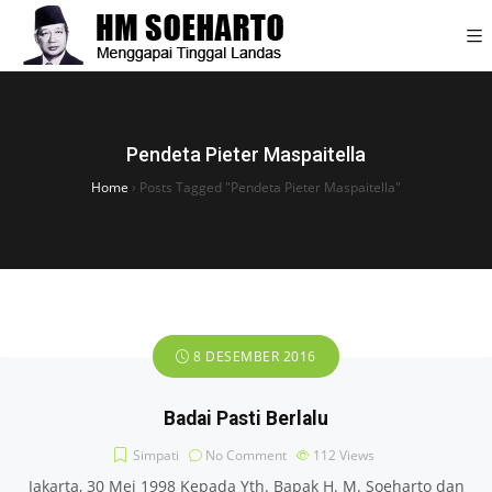
Pendeta Pieter Maspaitella
Home
›
Posts Tagged "Pendeta Pieter Maspaitella"
8 DESEMBER 2016
Badai Pasti Berlalu
Simpati
No Comment
112
Views
Jakarta, 30 Mei 1998 Kepada Yth. Bapak H. M. Soeharto dan