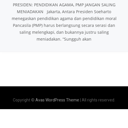
PRESIDEN: PENDIDIKAN AGAMA, PMP JANGAN SALING
MENIADAKAN Jakarta, Antara Presiden Soeharto
menegaskan pendidikan agama dan pendidikan moral
Pancasila (PMP) harus berlangsung secara serasi dan
saling melengkapi, dan bukannya justru saling
meniadakan. “Sungguh akan
Copyright ©
Avas WordPress Theme
| All rights reserved.