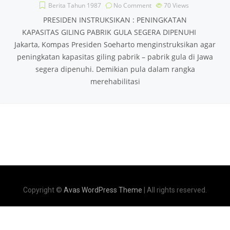
Berita Tahun 1987
No Comment
70
Views
PRESIDEN INSTRUKSIKAN : PENINGKATAN
KAPASITAS GILING PABRIK GULA SEGERA DIPENUHI
Jakarta, Kompas Presiden Soeharto menginstruksikan agar
peningkatan kapasitas giling pabrik – pabrik gula di Jawa
segera dipenuhi. Demikian pula dalam rangka
merehabilitasi
Copyright ©
Avas WordPress Theme
| All rights reserved.