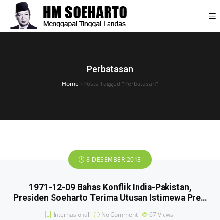
Perbatasan
Home
›
Posts Tagged "Perbatasan"
8 DESEMBER 2013
1971-12-09 Bahas Konflik India-Pakistan,
Presiden Soeharto Terima Utusan Istimewa Pre…
Internasional
No Comment
67
Views