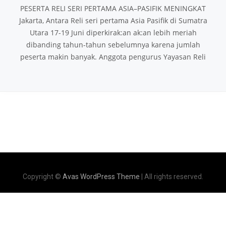
PESERTA RELI SERI PERTAMA ASIA–PASIFIK MENINGKAT
Jakarta, Antara Reli seri pertama Asia Pasifik di Sumatra
Utara 17-19 Juni diperkirak:an ak:an lebih meriah
dibanding tahun-tahun sebelumnya karena jumlah
peserta makin banyak. Anggota pengurus Yayasan Reli
Copyright ©
Avas WordPress Theme
| All rights reserved.