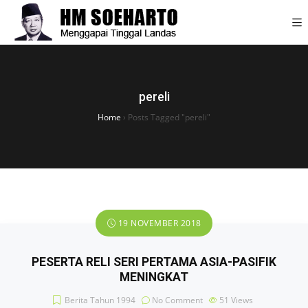
pereli
Home
›
Posts Tagged "pereli"
19 NOVEMBER 2018
PESERTA RELI SERI PERTAMA ASIA-PASIFIK
MENINGKAT
Berita Tahun 1994
No Comment
51
Views