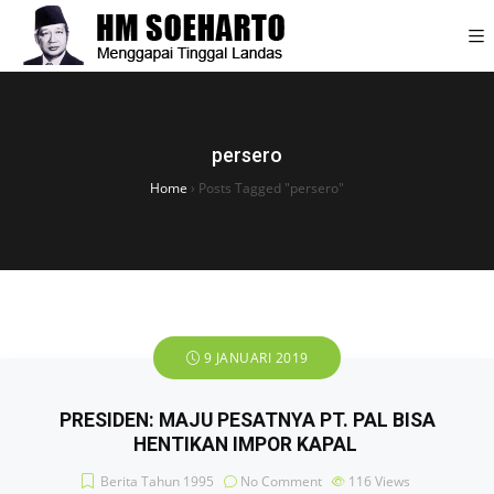
persero
Home
›
Posts Tagged "persero"
9 JANUARI 2019
PRESIDEN: MAJU PESATNYA PT. PAL BISA
HENTIKAN IMPOR KAPAL
Berita Tahun 1995
No Comment
116
Views