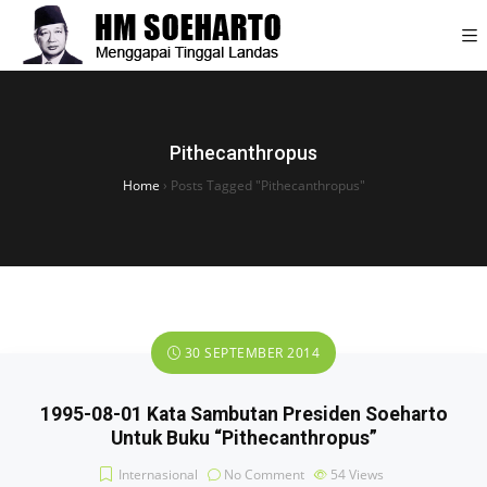
Pithecanthropus
Home
›
Posts Tagged "Pithecanthropus"
30 SEPTEMBER 2014
1995-08-01 Kata Sambutan Presiden Soeharto
Untuk Buku “Pithecanthropus”
Internasional
No Comment
54
Views