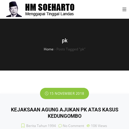
pk
Home
›
Posts Tagged "pk"
15 NOVEMBER 2018
KEJAKSAAN AGUNG AJUKAN PK ATAS KASUS
KEDUNGOMBO
Berita Tahun 1994
No Comment
106
Views