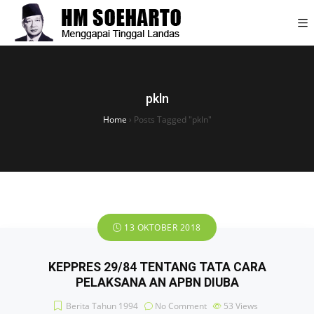
pkln
Home
›
Posts Tagged "pkln"
13 OKTOBER 2018
KEPPRES 29/84 TENTANG TATA CARA
PELAKSANA AN APBN DIUBA
Berita Tahun 1994
No Comment
53
Views