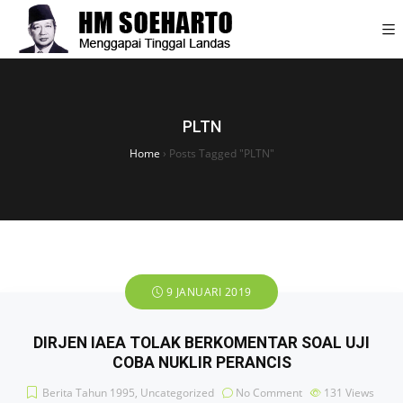
PLTN
Home
›
Posts Tagged "PLTN"
9 JANUARI 2019
DIRJEN IAEA TOLAK BERKOMENTAR SOAL UJI
COBA NUKLIR PERANCIS
Berita Tahun 1995
,
Uncategorized
No Comment
131
Views