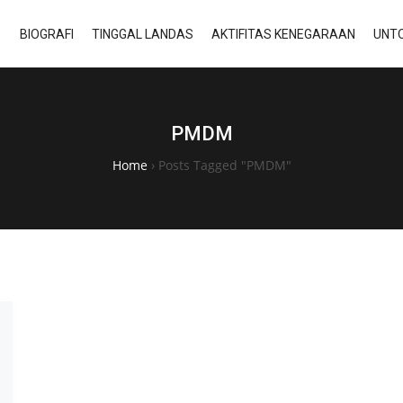
BIOGRAFI
TINGGAL LANDAS
AKTIFITAS KENEGARAAN
UNTO
PMDM
Home
›
Posts Tagged "PMDM"