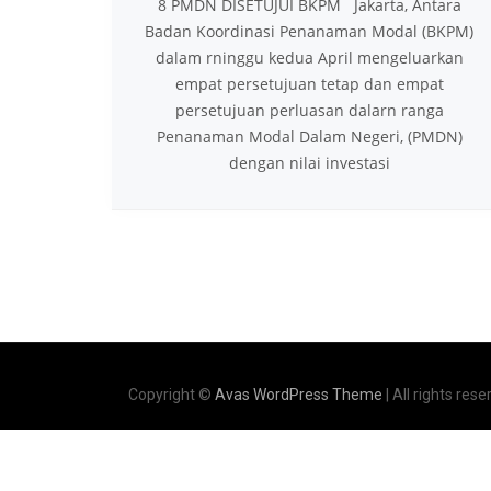
8 PMDN DISETUJUI BKPM Jakarta, Antara
Badan Koordinasi Penanaman Modal (BKPM)
dalam rninggu kedua April mengeluarkan
empat persetujuan tetap dan empat
persetujuan perluasan dalarn ranga
Penanaman Modal Dalam Negeri, (PMDN)
dengan nilai investasi
Copyright ©
Avas WordPress Theme
| All rights rese