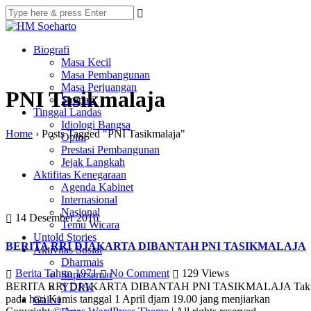
Biografi
Masa Kecil
Masa Pembangunan
Masa Perjuangan
PNI Tasikmalaja
Simpati
Tinggal Landas
Idiologi Bangsa
Home
›
Posts Tagged "PNI Tasikmalaja"
Opini
Prestasi Pembangunan
Jejak Langkah
Aktifitas Kenegaraan
Agenda Kabinet
Internasional
Nasional
14 Desember 2016
Temu Wicara
Untold Stories
BERITA RRI DJAKARTA DIBANTAH PNI TASIKMALAJA
Aktivitas Sosial
Dharmais
Berita Tahun 1971
No Comment
129
Views
Supersemar
BERITA RRI DJAKARTA DIBANTAH PNI TASIKMALAJA Tak Benar PNI
YDRK
pada hari Kamis tanggal 1 April djam 19.00 jang menjiarkan
Galeri