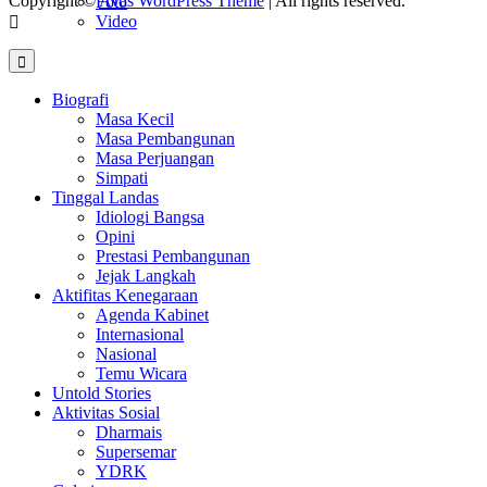
Copyright ©
Avas WordPress Theme
| All rights reserved.
Foto
Video
Biografi
Masa Kecil
Masa Pembangunan
Masa Perjuangan
Simpati
Tinggal Landas
Idiologi Bangsa
Opini
Prestasi Pembangunan
Jejak Langkah
Aktifitas Kenegaraan
Agenda Kabinet
Internasional
Nasional
Temu Wicara
Untold Stories
Aktivitas Sosial
Dharmais
Supersemar
YDRK