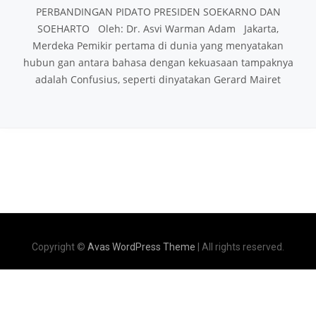
PERBANDINGAN PIDATO PRESIDEN SOEKARNO DAN
SOEHARTO Oleh: Dr. Asvi Warman Adam Jakarta,
Merdeka Pemikir pertama di dunia yang menyatakan
hubun gan antara bahasa dengan kekuasaan tampaknya
adalah Confusius, seperti dinyatakan Gerard Mairet
Copyright ©
Avas WordPress Theme
| All rights reserved.