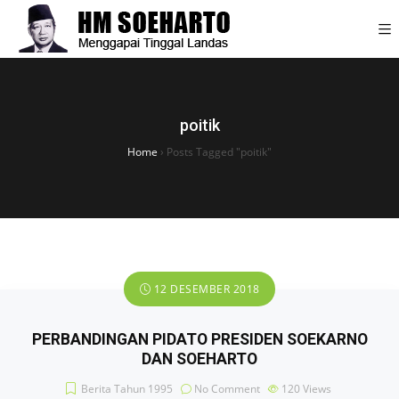
poitik
Home
›
Posts Tagged "poitik"
12 DESEMBER 2018
PERBANDINGAN PIDATO PRESIDEN SOEKARNO
DAN SOEHARTO
Berita Tahun 1995
No Comment
120
Views