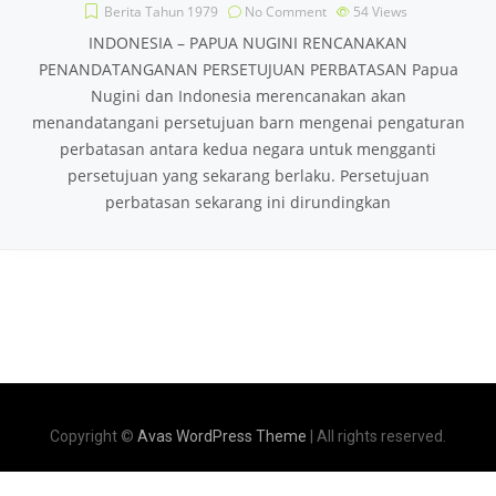
Berita Tahun 1979
No Comment
54
Views
INDONESIA – PAPUA NUGINI RENCANAKAN
PENANDATANGANAN PERSETUJUAN PERBATASAN Papua
Nugini dan Indonesia merencanakan akan
menandatangani persetujuan barn mengenai pengaturan
perbatasan antara kedua negara untuk mengganti
persetujuan yang sekarang berlaku. Persetujuan
perbatasan sekarang ini dirundingkan
Copyright ©
Avas WordPress Theme
| All rights reserved.