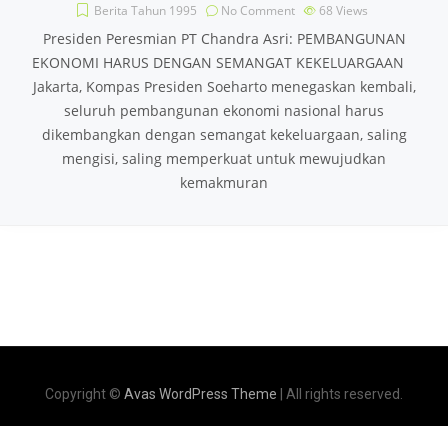
Berita Tahun 1995
No Comment
68
Views
Presiden Peresmian PT Chandra Asri: PEMBANGUNAN
EKONOMI HARUS DENGAN SEMANGAT KEKELUARGAAN
Jakarta, Kompas Presiden Soeharto menegaskan kembali,
seluruh pembangunan ekonomi nasional harus
dikembangkan dengan semangat kekeluargaan, saling
mengisi, saling memperkuat untuk mewujudkan
kemakmuran
Copyright ©
Avas WordPress Theme
| All rights reserved.